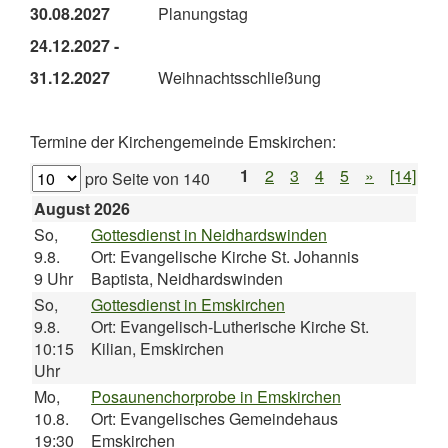
30.08.2027
Planungstag
24.12.2027 -
31.12.2027
Weihnachtsschließung
Termine der Kirchengemeinde Emskirchen:
1
2
3
4
5
»
[14]
pro Seite von
140
August 2026
So,
Gottesdienst in Neidhardswinden
9.8.
Ort: Evangelische Kirche St. Johannis
9 Uhr
Baptista, Neidhardswinden
So,
Gottesdienst in Emskirchen
9.8.
Ort: Evangelisch-Lutherische Kirche St.
10:15
Kilian, Emskirchen
Uhr
Mo,
Posaunenchorprobe in Emskirchen
10.8.
Ort: Evangelisches Gemeindehaus
19:30
Emskirchen