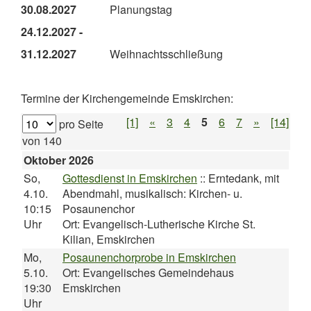
30.08.2027
Planungstag
24.12.2027 -
31.12.2027
Weihnachtsschließung
Termine der Kirchengemeinde Emskirchen:
[1]
«
3
4
5
6
7
»
[14]
pro Seite
von
140
Oktober 2026
So,
Gottesdienst in Emskirchen
::
Erntedank, mit
4.10.
Abendmahl, musikalisch: Kirchen- u.
10:15
Posaunenchor
Uhr
Ort: Evangelisch-Lutherische Kirche St.
Kilian, Emskirchen
Mo,
Posaunenchorprobe in Emskirchen
5.10.
Ort: Evangelisches Gemeindehaus
19:30
Emskirchen
Uhr