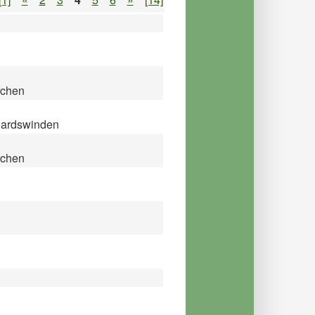
rchen
dhardswinden
rchen