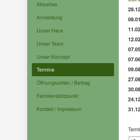
Aktuelles
28.
Anmeldung
08.
11.02
Unser Haus
12.0
Unser Team
07.0
Unser Konzept
07.0
09.0
Termine
27.
Öffnungszeiten / Beitrag
30.0
Familienstützpunkt
24.12
Kontakt / Impressum
31.
Term