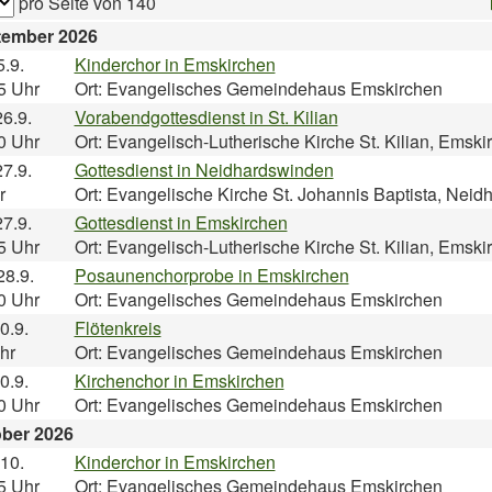
pro Seite von
140
tember 2026
5.9.
Kinderchor in Emskirchen
5 Uhr
Ort: Evangelisches Gemeindehaus Emskirchen
26.9.
Vorabendgottesdienst in St. Kilian
0 Uhr
Ort: Evangelisch-Lutherische Kirche St. Kilian, Emski
27.9.
Gottesdienst in Neidhardswinden
r
Ort: Evangelische Kirche St. Johannis Baptista, Nei
27.9.
Gottesdienst in Emskirchen
5 Uhr
Ort: Evangelisch-Lutherische Kirche St. Kilian, Emski
28.9.
Posaunenchorprobe in Emskirchen
0 Uhr
Ort: Evangelisches Gemeindehaus Emskirchen
0.9.
Flötenkreis
hr
Ort: Evangelisches Gemeindehaus Emskirchen
0.9.
Kirchenchor in Emskirchen
0 Uhr
Ort: Evangelisches Gemeindehaus Emskirchen
ber 2026
.10.
Kinderchor in Emskirchen
5 Uhr
Ort: Evangelisches Gemeindehaus Emskirchen