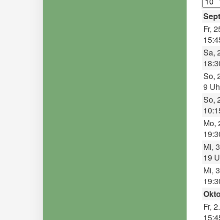
Sep
Fr, 2
15:4
Sa, 
18:3
So, 
9 Uh
So, 
10:1
Mo, 
19:3
Mi, 3
19 U
Mi, 3
19:3
Okto
Fr, 2
15:4