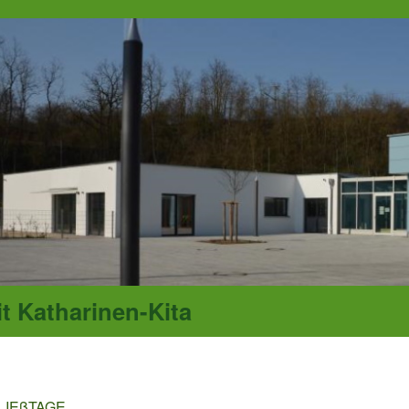
it Katharinen-Kita
LIEßTAGE